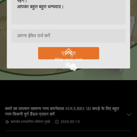
प्रस्तुत
कमरे का तापमान सामान्य नरम करनेवाला SOULBIO 5D कपड़े के लिए बहुत
नरम चिकनी पूर्ण हैंडल प्रदान करें
कमजोर धनायनित सॉफ़्नर गुच्छे
2026-05-14