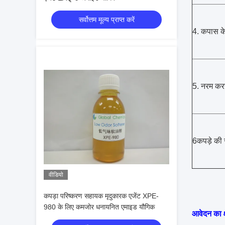
सर्वोत्तम मूल्य प्राप्त करें
4. कपास के
5. नरम करन
6कपड़े की 
वीडियो
कपड़ा परिष्करण सहायक मृदुकारक एजेंट XPE-
980 के लिए कमजोर धनायनित एमाइड यौगिक
आवेदन का क्