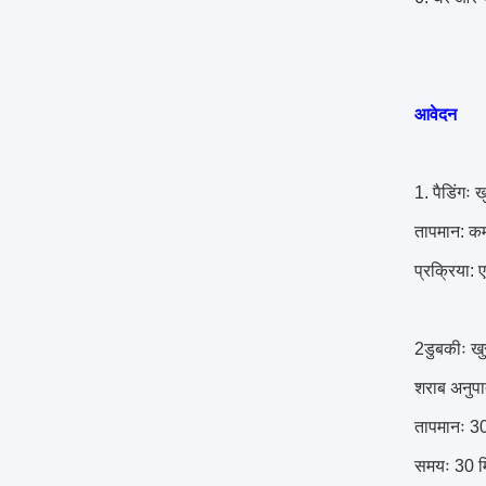
आवेदन
1. पैडिंगः
तापमान: कम
प्रक्रिया:
2डुबकीः ख
शराब अनुप
तापमानः 
समयः 30 