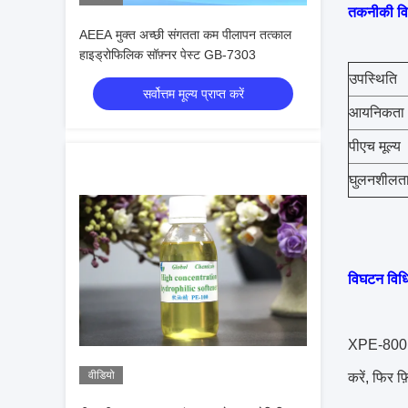
तकनीकी विन
AEEA मुक्त अच्छी संगतता कम पीलापन तत्काल
हाइड्रोफिलिक सॉफ़्नर पेस्ट GB-7303
उपस्थिति
सर्वोत्तम मूल्य प्राप्त करें
आयनिकता
पीएच मूल्य
घुलनशीलत
विघटन विध
XPE-800 को
वीडियो
करें, फिर फ