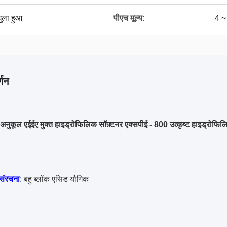
घुला हुआ
पीएच मूल्य:
4 ~
्णन
े अनुकूल एईईए मुक्त हाइड्रोफिलिक सॉफ़्टनर एक्सपीई - 800 उत्कृष्ट हाइड्रोफिल
संरचना
: बहु ब्लॉक एसिड यौगिक