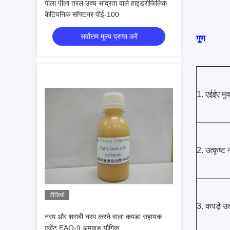
पीला पीला तरल उच्च सांद्रता वाले हाइड्रोफिलिक
कैटियनिक सॉफ्टनर पीई-100
सर्वोत्तम मूल्य प्राप्त करें
गुण
1. एईईए मुक
2. उत्कृष्ट
वीडियो
3. कपड़े उ
नरम और शराबी नरम करने वाला कपड़ा सहायक
एजेंट EAQ-9 अमाइड यौगिक