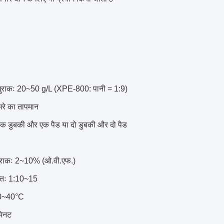
 खुराकः 20~50 g/L (XPE-800: पानी = 1:9)
रे का तापमान
 एक डुबकी और एक पैड या दो डुबकी और दो पैड
ुराकः 2~10% (ओ.वी.एफ.)
ातः 1:10~15
30~40°C
मिनट