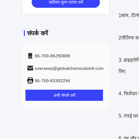
सर्वोत्तम मूल्य प्राप्त करें
1बांस, टी/स
संपर्क करें
2तौलिया कप
86-769-86290888
3. हाइड्रो
overseas@globalchemicalsintl.com
लिए
86-769-83392294
4. सिलेंडर 
अभी संपर्क करें
5. रंगाई घर
6. घर और प