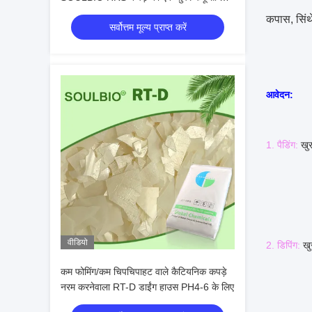
नरम हैंडल प्रदान करता है
कपास, सिंथ
सर्वोत्तम मूल्य प्राप्त करें
आवेदन:
1. पैडिंग:
खु
तापमा
प्रक्रिया
वीडियो
2. डिपिंग:
खु
लिकर अ
कम फोमिंग/कम चिपचिपाहट वाले कैटियनिक कपड़े
नरम करनेवाला RT-D डाईंग हाउस PH4-6 के लिए
तापमा