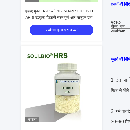
तकनीकी विशि
एईईए मुक्त नरम करने वाला फ्लेक्स SOULBIO
AF-6 उत्कृष्ट चिकनी नरम पूर्ण और नाजुक हाथ
प्रकटन
कपड़े के लिए महसूस के साथ
पीएच मान
सर्वोत्तम मूल्य प्राप्त करें
आयनिकता
घुलने की विध
1. ठंडा पान
फिर से धीर
2. गर्म पान
वीडियो
30~60 मिनट