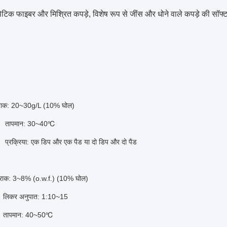
ेटिक फाइबर और मिश्रित कपड़े, विशेष रूप से जींस और धोने वाले कपड़े की सॉफ्ट
राक: 20~30g/L (10% घोल)
न: 30~40℃
: एक डिप और एक पैड या दो डिप और दो पैड
राक: 3~8% (o.w.f.) (10% घोल)
नुपात: 1:10~15
न: 40~50℃