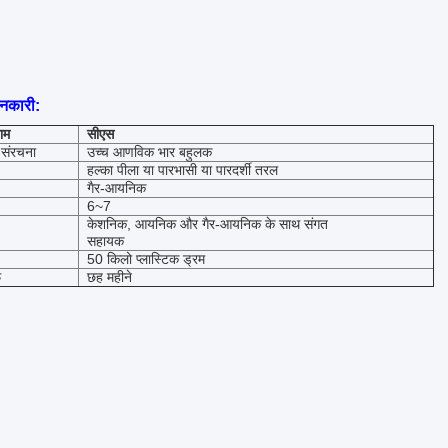
ानकारी:
ाम
सीएस
संरचना
उच्च आणविक भार बहुलक
हल्का पीला या पारभासी या पारदर्शी तरल
गैर-आयनिक
6~7
केशनिक, आयनिक और गैर-आयनिक के साथ संगत
सहायक
50 किलो प्लास्टिक ड्रम
फ
छह महीने