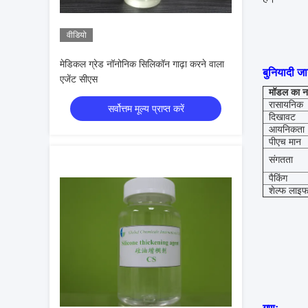
वीडियो
मेडिकल ग्रेड नॉनोनिक सिलिकॉन गाढ़ा करने वाला
बुनियादी ज
एजेंट सीएस
मॉडल का न
रासायनिक 
सर्वोत्तम मूल्य प्राप्त करें
दिखावट
आयनिकता
पीएच मान
संगतता
पैकिंग
शेल्फ लाइ