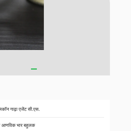
िकॉन गाढ़ा एजेंट सी.एस.
च आणविक भार बहुलक