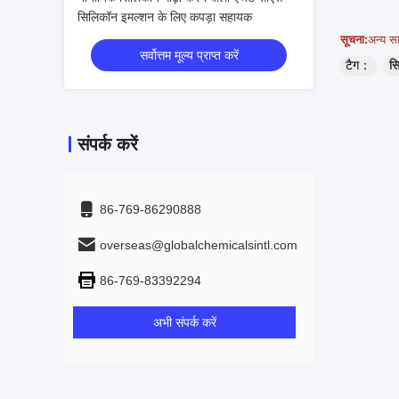
सिलिकॉन इमल्शन के लिए कपड़ा सहायक
सूचना:
अन्य स
सर्वोत्तम मूल्य प्राप्त करें
टैग：
सि
संपर्क करें
86-769-86290888
overseas@globalchemicalsintl.com
86-769-83392294
अभी संपर्क करें