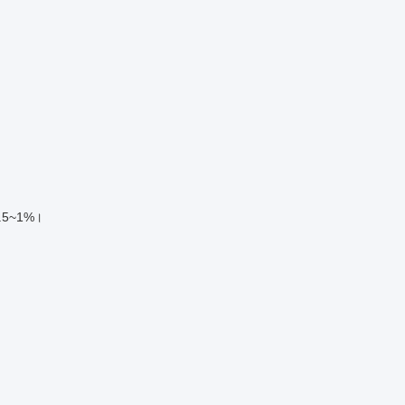
क 0.5~1%।