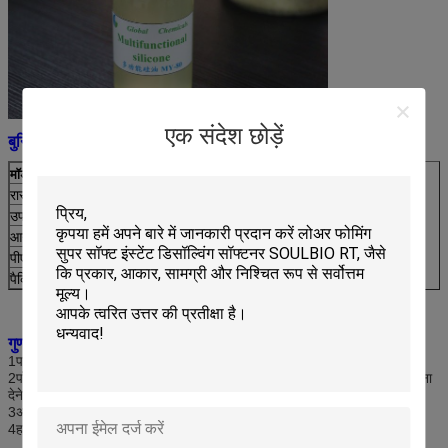
एक संदेश छोड़ें
बुनियादी जानकारी:
मॉडल का नाम
MY-80
रासायनिक संरचना
बहु-घटक संशोधित अमीनो-पॉलिसिलॉक्साइन कोपोलिम
उपस्थिति
हल्का पीला या पारदर्शी चिपचिपा तरल
आयनिकता
नॉनोनिक/कमजोर कैटियनिक
पीएच मूल्य
६-८
पैकिंग
120 किलोग्राम प्लास्टिक का ड्रम
गुण:
1पानी में किसी भी अनुपात में पतला किया जा सकता है।
2पॉलिएस्टर, कपास और इसके मिश्रण कपड़े को नरम, शराबी और चिकनी हाथ की भावना
देने के लिए।
3अच्छा नमक और क्षार प्रतिरोधक।
4हाइड्रोफिलिक और बहुत कम पीलापन।