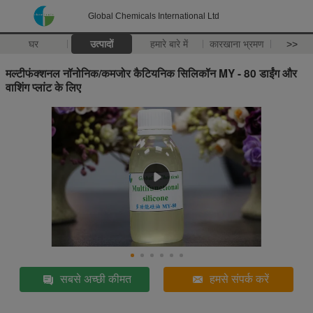
Global Chemicals International Ltd
घर
उत्पादों
हमारे बारे में
कारखाना भ्रमण
>>
मल्टीफंक्शनल नॉनोनिक/कमजोर कैटियनिक सिलिकॉन MY - 80 डाईंग और
वाशिंग प्लांट के लिए
सबसे अच्छी कीमत
हमसे संपर्क करें