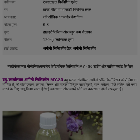
वर्गीकरण:
टेक्सटाइल फिनिशिंग एजेंट
रंग:
हल्का पीला या पारदर्शी चिपचिपा तरल
आयनता:
नॉनऑनिक / कमजोर कैशनिक
पीएच मूल्य:
6-8
गुण:
हाइड्रोफिलिक और बहुत कम पीलापन
पैकिंग:
120kg प्लास्टिक ड्रम
अमीनो सिलिकॉन तेल
अमीनो सिलिकॉन
हाई लाइट:
,
मल्टीफंक्शनल नोनोनिक/कमजोर कैटियनिक सिलिकॉन MY - 80 डाईंग और वाशिंग प्लांट के लिए
बहु-कार्यात्मक अमीनो सिलिकॉन MY-80
बहु-घटक संशोधित अमीनो-पॉलिसिलॉक्सिन कोपोलिम का
यौगिक है, जो पॉलीएस्टर, कपास, लिनन और उनके मिश्रित सामग्रियों, यार्न, स्वेटर, मोजे सहित, को नरम
करने के लिए लागू किया जाता हैरंगाई कारखाना और कपड़े धोने का कारखाना दोनों उपयुक्त हैं।.