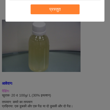
प्रस्तुत
आवेदनः
पैडिंगः
खुराकः 20 ¢ 100g/ L (30% इमल्शन)
तापमान: कमरे का तापमान
प्रक्रिया: एक डुबकी और एक पैड या दो डुबकी और दो पैड।