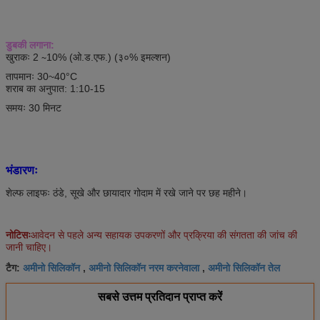
डुबकी लगाना:
खुराकः 2 ∼10% (ओ.ड.एफ.) (३०% इमल्शन)
तापमानः 30~40°C
शराब का अनुपात: 1:10-15
समयः 30 मिनट
भंडारणः
शेल्फ लाइफः ठंडे, सूखे और छायादार गोदाम में रखे जाने पर छह महीने।
नोटिसः
आवेदन से पहले अन्य सहायक उपकरणों और प्रक्रिया की संगतता की जांच की
जानी चाहिए।
अमीनो सिलिकॉन
अमीनो सिलिकॉन नरम करनेवाला
अमीनो सिलिकॉन तेल
टैग:
,
,
सबसे उत्तम प्रतिदान प्राप्त करें