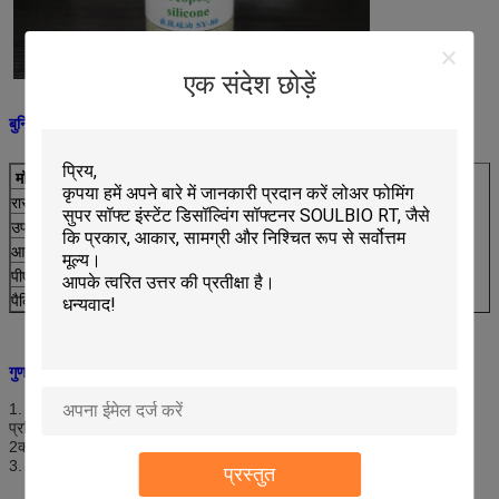
एक संदेश छोड़ें
बुनियादी जानकारी:
मॉडल का नाम
ब्लॉक सिलिकॉन तेल SY-80
रासायनिक संरचना
विशेष बहु-परिवर्तित पॉलीसिलोक्साइन
उपस्थिति
हल्का पीला या पारदर्शी चिपचिपा तरल
आयनिकता
कमजोर कैशनिक
पीएच मूल्य
5 ~ 8
पैकिंग
120 किलोग्राम प्लास्टिक का ड्रम
गुण:
1. अच्छा नमक और क्षार प्रतिरोध, कठोर पानी और गर्मी स्थिरता के लिए anionic
प्रतिरोध।
2कपड़े को नरम, शराबी, चिकनी और लोचदार लचीलापन प्रदान करें।
3. कम पीलापन और सफेद कपड़े के लिए कोई रंग परिवर्तन नहीं है.
प्रस्तुत