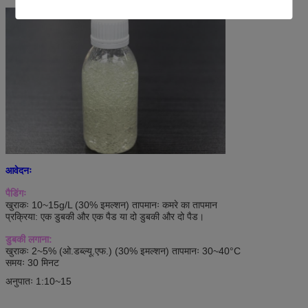
आवेदनः
पैडिंगः
खुराकः 10~15g/L (30% इमल्शन) तापमानः कमरे का तापमान
प्रक्रिया: एक डुबकी और एक पैड या दो डुबकी और दो पैड।
डुबकी लगाना:
खुराकः 2~5% (ओ.डब्ल्यू.एफ.) (30% इमल्शन) तापमानः 30~40°C
समयः 30 मिनट
अनुपातः 1:10~15