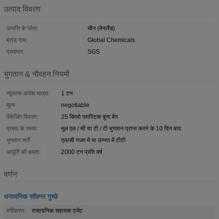
उत्पाद विवरण
उत्पत्ति के प्लेस:
चीन (मेनलैंड)
ब्रांड नाम:
Global Chemicals
प्रमाणन:
SGS
भुगतान & नौवहन नियमों
न्यूनतम आदेश मात्रा:
1 टन
मूल्य:
negotiable
पैकेजिंग विवरण:
25 किलो प्लास्टिक बुना बैग
प्रसव के समय:
मूल एल / सी या टी / टी भुगतान प्राप्त करने के 10 दिन बाद
भुगतान शर्तें:
एल/सी नजर में या उन्नत में टीटी
आपूर्ति की क्षमता:
2000 टन प्रति वर्ष
वर्णन
धनायनिक सॉफ़्नर गुच्छे
वर्गीकरण:
रासायनिक सहायक एजेंट