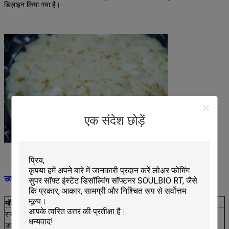
डिज़ाइन किया गया है।
एक संदेश छोड़ें
उत्पाद की बुनियादी जानकारी:
मॉडल का नाम
AF-11
रासायनिक संरचना
फैटी एसिड अमाइड्स यौगिक
उपस्थिति
पीले रंग के छिलके