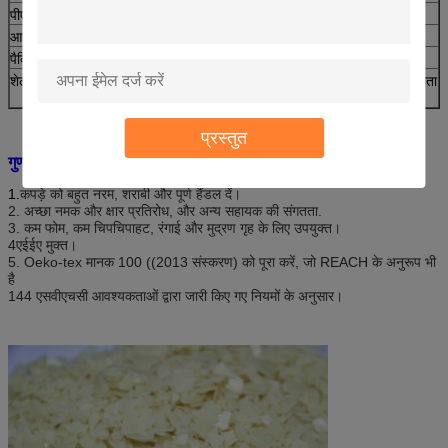
पीएच मूल्य
3
~
5(5
~
10% समाधान)
आयनिकता
कमजोर कैशनिक
पैकिंग
25 किलोग्राम का प्लास्टिक बुना हुआ बैग
शेल्फ लाइफ
12 महीने जब ठंडा, सूखा और छायादार गोदाम में संग्रहीत किया जाता
है।
प्रस्तुत
गुण:
1.
कपड़े को बहुत नरम, शराबी और पूर्ण हैंडल दें।
2. अच्छा नमक और क्षार प्रतिरोध, और अन्य सहायक की संगतता.
3. कम फोम, कम चिपचिपाहट, रंगाई और मुद्रण गृह के लिए उपयुक्त।
4एईईए मुक्त।
5. Oeko-tex मानक 100 ((2013 संस्करण) को पूरा करें, जो REACH के अनुरूप भी
है
144 एसवीएचसी आवश्यकताओं द्वारा जारी किए गए नियमों के अनुसार।