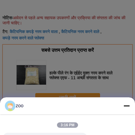
नोटिसः
आवेदन से पहले अन्य सहायक उपकरणों और प्रक्रिया की संगतता की जांच की
जानी चाहिए।
कैटियनिक कपड़े नरम करने वाला
कैटियनिक नरम करने वाले
टैग:
,
,
कपड़े नरम करने वाले फ्लेक्स
सबसे उत्तम प्रतिदान प्राप्त करें
हल्के पीले रंग के एईईए मुक्त नरम करने वाले
फ्लेक्स एएफ - 11 अच्छी संगतता के साथ
जारी रखें
zoo
धनायनिक सॉफ़्नर गुच्छे
अधिक
3:16 PM