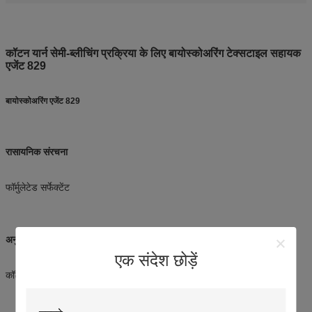
कॉटन यार्न सेमी-ब्लीचिंग प्रक्रिया के लिए बायोस्कोअरिंग टेक्सटाइल सहायक
एजेंट 829
बायोस्कोअरिंग एजेंट 829
रासायनिक संरचना
फॉर्मुलेटेड सर्फेक्टेंट
अनुप्रयोग का क्षेत्र
एक संदेश छोड़ें
कॉटन यार्न और बुने हुए कपड़े की सेमी-ब्लीचिंग प्रक्रिया पर लागू