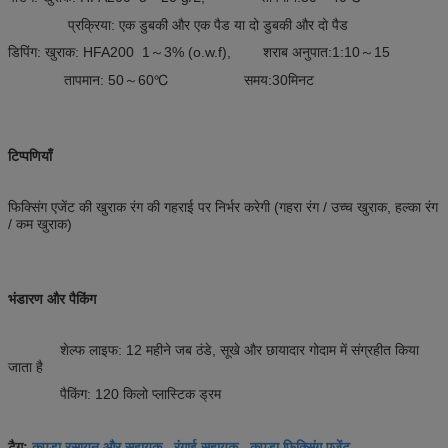
प्रक्रिया: एक डुबकी और एक पैड या दो डुबकी और दो पैड
डिपिंग: खुराक: HFA200 1～3% (o.w.f), शराब अनुपात:1:10～15
तापमान: 50～60℃ समय:30मिनट
टिप्पणियाँ
फिक्सिंग एजेंट की खुराक रंग की गहराई पर निर्भर करेगी (गहरा रंग / उच्च खुराक, हल्का रंग
/ कम खुराक)
भंडारण और पैकिंग
शेल्फ लाइफ: 12 महीने जब ठंडे, सूखे और छायादार गोदाम में संग्रहीत किया
जाता है
पैकिंग: 120 किलो प्लास्टिक ड्रम
कपड़ा रसायन और सहायक
रंगाई सहायक
कपड़ा फिक्सिंग एजेंट
टैग:
,
,