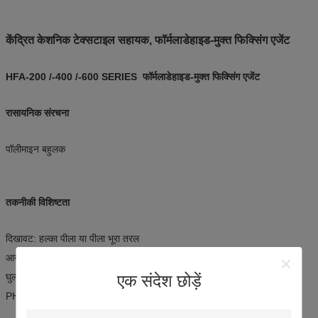
केंद्रित केशनिक टेक्सटाइल सहायक, फॉर्मलाडेहाइड-मुक्त फिक्सिंग एजेंट
HFA-200 /-400 /-600 SERIES फॉर्मलाडेहाइड-मुक्त फिक्सिंग एजेंट
रासायनिक संरचना
पॉलीमाइन बहुलक
तकनीकी विशिष्टता
दिखावट: हल्का पीला या पीला भूरा तरल
आयनिकता: केशनिक
घुलनशीलता: किसी भी अनुपात में पानी में घुलनशील
एक संदेश छोड़ें
PH मान: 5~7