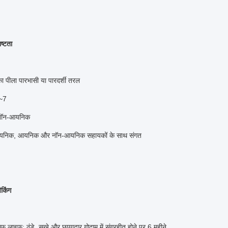
ष्टता
ा पीला पारभासी या पारदर्शी तरल
6~7
नॉन-आयनिक
ियनिक, आयनिक और नॉन-आयनिक सहायकों के साथ संगत
किंग
 ठंडे, सूखे और छायादार गोदाम में संग्रहीत होने पर 6 महीने