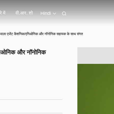
े में
वी.आर. शो
Hindi
े वाला एजेंट कैशनिक/एनिओनिक और नॉनोनिक सहायक के साथ संगत
एनिओनिक और नॉनोनिक