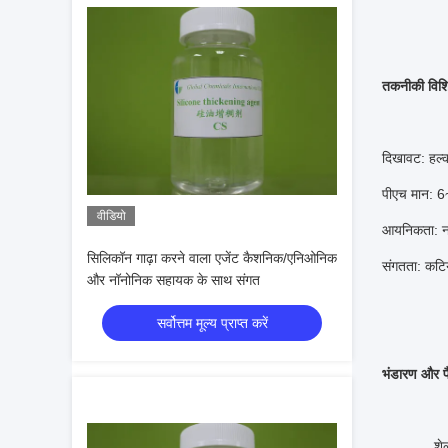
तकनीकी विशि
दिखावट: हल्क
पीएच मान: 
वीडियो
आयनिकता: 
सिलिकॉन गाढ़ा करने वाला एजेंट कैशनिक/एनिओनिक
संगतता: कट
और नॉनोनिक सहायक के साथ संगत
सर्वोत्तम मूल्य प्राप्त करें
भंडारण और पै
शेल्फ लाइफ: