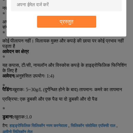
नरम करने वाले पदार्थों को हटाए बिना फिर से रंग सकता है
☆
प्रस्तुत
अच्छी संगतता, फिक्सिंग एजेंट, ब्राइटनिंग एजेंट, चिपकने वाले आदि के साथ
संगत हो सकती है।
☆
कोई पीलापन नहीं। विलायक मुक्त और कपड़े की छाया पर कोई प्रभाव नहीं
पड़ता है
आवेदन का क्षेत्र
☆
यह कपास, टी/सी, नायलॉन और विस्कोस कपड़े के हाइड्रोफिलिक फिनिशिंग
के लिए है
आवेदन
(अनुशंसित उपयोगः 1:4)
☆
पैडिंगः
खुराकः 5~30g/L (दुर्गन्धित होने के बाद) तापमानः कमरे का तापमान
प्रक्रिया: एक डुबकी और एक पैड या दो डुबकी और दो पैड
☆
डुबाना
:
खुराक
:
1.0
हाइड्रोफिलिक सिलिकॉन नरम करनेवाला
सिलिकॉन संशोधित एपॉक्सी राल
टैग:
,
,
अमीनो सिलिकॉन तेल