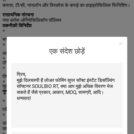
कपास, टी/सी, नायलॉन और विस्कोस के कपड़े का हाइड्रोफिलिक फिनिशिंग।
रासायनिक संरचना
नया ब्लॉक ऑर्गेनोसिलिकॉन पॉलिमर
तकनीकी विनिर्देश
☆
रूपः पीला पारदर्शी चिपचिपा तरल
☆
एक संदेश छोड़ें
आयनिकताः गैर आयनिक
☆
ठोस सामग्री
:
86±1.0%
☆
पीएच मानः 5.0 ~ 7.0
☆
घुलनशीलताः किसी भी अनुपात में पानी में समान रूप से फैल सकता है
गुण
☆
पर्दे की उत्कृष्ट हाथ की भावना और अच्छी चिकनाई
☆
उत्कृष्ट हाइड्रोफिलिसिटी और कपड़े के प्रकारों की हाइड्रोफिलिसिटी में
काफी सुधार कर सकता है
☆