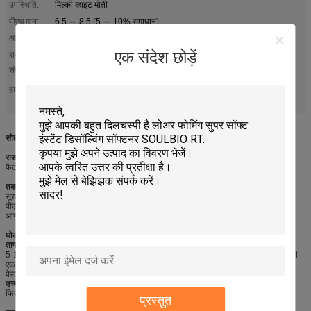
उपस्थिति:
मिल्की व्हाइट मोती
पीएच मान:
6.5 ～ 8.5 (5 ～ 10% समाधान)
आयनता:
गैर ईओण
एक संदेश छोड़ें
रासायनिक
फैटी एसिड और पॉलीओल यौगिक
संरचना:
फाइबर और कपड़े नरम करने वाले मोती
नॉनोनिक सॉफ्टनर मोती
हाई लाइट:
,
,
दूध की तरह सफेद नरम करने वाले मोती
सोलबियो बी-एफडी (नॉनऑनिक सॉफ़्नर बीड्स)
रासायनिक संरचना
फैटी एसिड और पॉलीओल यौगिक
तकनीकी विशिष्टता
सूरत: दूधिया सफेद मोती
पीएच मान: 6.5 ~ 8.5 (5 ~ 10% समाधान)
आयनिकता: गैर-आयनिक
घोलने की विधि
तापमान में वृद्धि:
मोतियों को पानी (कमरे के तापमान) में धीरे-धीरे के अनुपात में डालें
5-10%, हिलाएं और 70~75℃ तक गर्म करें और 30~60 मिनट तक फिर से हिलाएं जब तक कि मोती
एक समान न हो जाएं
पेस्ट करें, फिर ठंडा होने दें।
उच्च तापमान:
मोतियों को पानी (70~75℃) में धीरे-धीरे 5-10% के अनुपात में डालें, हिलाएं
फिर से 30-60 मिनट के लिए जब तक कि मोती एक समान पेस्ट न बन जाएं, फिर ठंडा होने दें।
प्रस्तुत