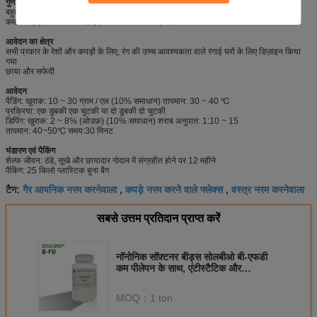
गुण
बहुत नरम और पूर्ण हाथ का एहसास प्रदान करें
कम पीला, एंटीस्टैटिक और हाइड्रोफिलिक विशेषता प्रदान करें
आवेदन का क्षेत्र
सभी प्रकार के रेशों और कपड़ों के लिए, रंग की उच्च आवश्यकता वाले रंगाई घरों के लिए डिज़ाइन किया
गया
छाया और सफेदी
आवेदन
पैडिंग: खुराक: 10 ~ 30 ग्राम / एल (10% समाधान) तापमान: 30 ~ 40 ℃
प्रक्रिया: एक डुबकी एक चुटकी या दो डुबकी दो चुटकी
डिपिंग: खुराक: 2 ~ 8% (ओउफ़) (10% समाधान) शराब अनुपात: 1:10 ~ 15
तापमान: 40~50℃ समय:30 मिनट
भंडारण एवं पैकिंग
शेल्फ जीवन: ठंडे, सूखे और छायादार गोदाम में संग्रहीत होने पर 12 महीने
पैकिंग: 25 किलो प्लास्टिक बुना बैग
गैर आयनिक नरम करनेवाला
कपड़े नरम करने वाले फ्लेक्स
वस्त्र नरम करनेवाला
टैग:
,
,
सबसे उत्तम प्रतिदान प्राप्त करें
नॉनोनिक सॉफ़्टनर बीड्स सोलबीओ बी-एफडी
कम पीलेपन के साथ, एंटीस्टैटिक और
हाइड्रोफिलिक
MOQ：
1 ton