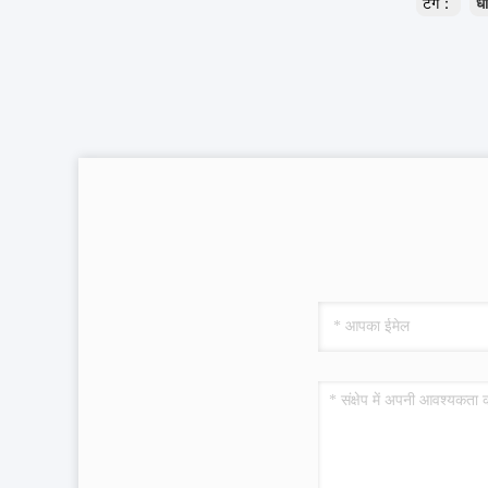
टैग：
धो