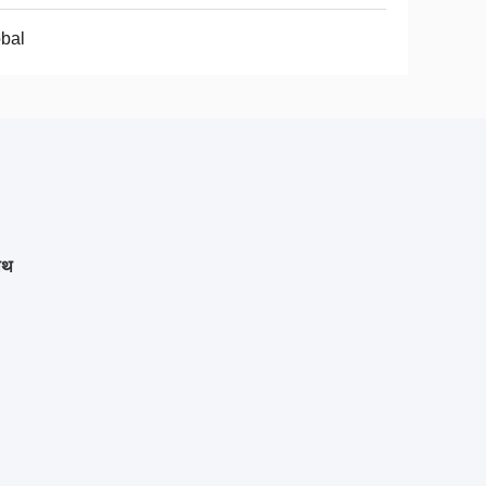
bal
ाथ