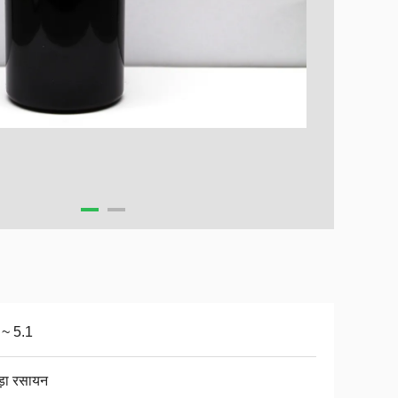
 ~ 5.1
़ा रसायन