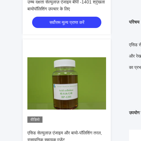
उच्च दक्षता सेल्युलाज़ एंजाइम बीपी -1401 श्रृंखला
बायोपॉलिशिंग उपचार के लिए
परिचय
सर्वोत्तम मूल्य प्राप्त करें
एसिड स
और रेखा
का प्रभ
उपयोग क
वीडियो
एसिड सेल्युलाज़ एंजाइम और बायो-पॉलिशिंग तरल,
रासायनिक सहायक एजेंट