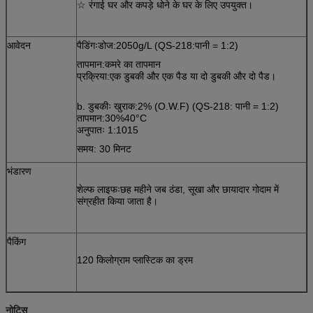
☆ रंगाई घर और कपड़े धोने के घर के लिए उपयुक्त।
आवेदन
पैडिंगःडोज:2050g/L (QS-218:पानी = 1:2)
तापमान:कमरे का तापमान
प्रक्रिया:एक डुबकी और एक पैड या दो डुबकी और दो पैड।
b. डुबकीः खुराक:2% (O.W.F) (QS-218: पानी = 1:2)
तापमान:30%40°C
अनुपातः 1:1015
समय: 30 मिनट
भंडारण
शेल्फ लाइफःछह महीने जब ठंडा, सूखा और छायादार गोदाम में
संग्रहीत किया जाता है।
पैकिंग
120 किलोग्राम प्लास्टिक का ड्रम
नोटिस