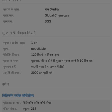
उत्पत्ति के प्लेस:
चीन (मेनलैंड)
ब्रांड नाम:
Global Chemicals
प्रमाणन:
SGS
भुगतान & नौवहन नियमों
न्यूनतम आदेश मात्रा:
1 टन
मूल्य:
negotiable
पैकेजिंग विवरण:
120 किलो प्लास्टिक ड्रम
प्रसव के समय:
मूल एल / सी या टी / टी भुगतान प्राप्त करने के 10 दिन बाद
भुगतान शर्तें:
एल/सी नजर में या उन्नत में टीटी
आपूर्ति की क्षमता:
2000 टन प्रति वर्ष
वर्णन
सिलिकॉन ब्लॉक कॉपोलीमर
प्रोडक्ट का नाम:
सिलिकॉन ब्लॉक कोपोलीमर
मॉडल संख्या:
क्यूएस -218