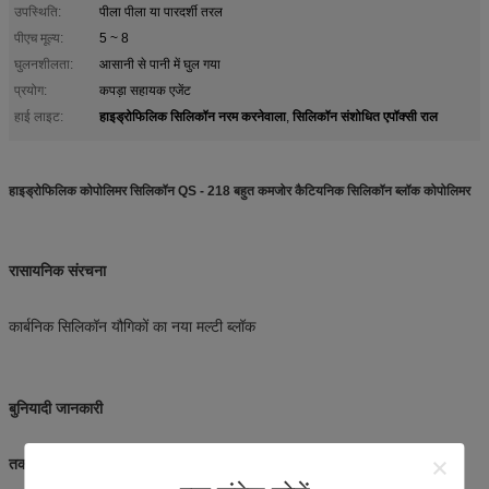
उपस्थिति:
पीला पीला या पारदर्शी तरल
पीएच मूल्य:
5 ~ 8
घुलनशीलता:
आसानी से पानी में घुल गया
प्रयोग:
कपड़ा सहायक एजेंट
हाइड्रोफिलिक सिलिकॉन नरम करनेवाला
सिलिकॉन संशोधित एपॉक्सी राल
हाई लाइट:
,
हाइड्रोफिलिक कोपोलिमर सिलिकॉन QS - 218 बहुत कमजोर कैटियनिक सिलिकॉन ब्लॉक कोपोलिमर
रासायनिक संरचना
कार्बनिक सिलिकॉन यौगिकों का नया मल्टी ब्लॉक
बुनियादी जानकारी
तकनीकी विनिर्देश: