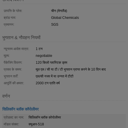
उत्पत्ति के प्लेस:
चीन (मेनलैंड)
ब्रांड नाम:
Global Chemicals
प्रमाणन:
SGS
भुगतान & नौवहन नियमों
न्यूनतम आदेश मात्रा:
1 टन
मूल्य:
negotiable
पैकेजिंग विवरण:
120 किलो प्लास्टिक ड्रम
प्रसव के समय:
मूल एल / सी या टी / टी भुगतान प्राप्त करने के 10 दिन बाद
भुगतान शर्तें:
एल/सी नजर में या उन्नत में टीटी
आपूर्ति की क्षमता:
2000 टन प्रति वर्ष
वर्णन
सिलिकॉन ब्लॉक कॉपोलीमर
प्रोडक्ट का नाम:
सिलिकॉन ब्लॉक कोपोलीमर
मॉडल संख्या:
क्यूआर-518