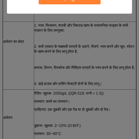
4. कम पीलापन, अच्छी स्थायित्व और मिट्टी रिलीज़।
1. नरम, फिसलन, शराबी और रिबाउंड खत्म के रासायनिक फाइबर के सभी
प्रकार के लिए उपयुक्त;
आवेदन का क्षेत्र
2. सभी प्रकार के मखमली वस्त्रों के उठाने, पीसने, नरम करने और सूत, स्वेटर
के खत्म करने के लिए लागू होता है;
कपास, लिनन, विस्कोस और मिश्रित वस्त्रों के नरम करने के लिए लागू होता है;
4. डाई हाउस और वाशिंग फैक्ट्री दोनों के लिए लागू।
पैडिंगः खुराकः 2050g/L ((QR-518: पानी = 1:3))
तापमान: कमरे का तापमान।
प्रक्रिया: एक डुबकी और एक पैड या दो डुबकी और दो पैड।
आवेदन
डूबानाः खुराकः 2~10% (O.W.F.)
तापमानः 30~40°C