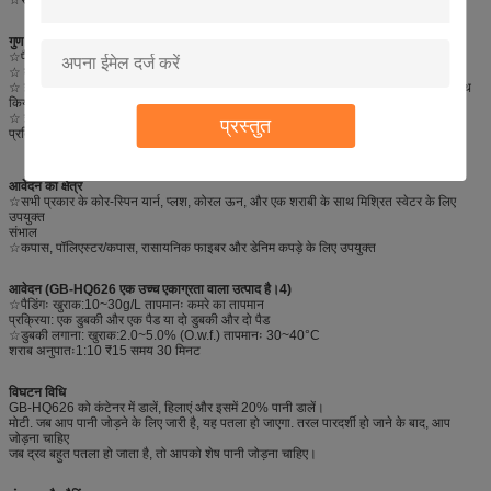
गुण
☆फैब्रिक को सुपर नरम, नाजुक और पूर्ण हैंडल दें।
☆ बेहतर कपास की भावना प्राप्त करने के लिए इसे नरम तेल के साथ मिलाया जा सकता है।
☆ इसका उपयोग अलग-अलग हैंडल प्राप्त करने के लिए चिकनी सिलिकॉन तेल GB-HQ610 के साथ
किया जा सकता है।
☆ इसमें नमक प्रतिरोध, क्षार प्रतिरोध, उच्च तापमान प्रतिरोध और कतरनी का अच्छा प्रतिरोध है
प्रस्तुत
प्रतिरोध।
आवेदन का क्षेत्र
☆सभी प्रकार के कोर-स्पिन यार्न, प्लश, कोरल ऊन, और एक शराबी के साथ मिश्रित स्वेटर के लिए
उपयुक्त
संभाल
☆कपास, पॉलिएस्टर/कपास, रासायनिक फाइबर और डेनिम कपड़े के लिए उपयुक्त
आवेदन (GB-HQ626 एक उच्च एकाग्रता वाला उत्पाद है।4)
☆पैडिंगः खुराक:10~30g/L तापमानः कमरे का तापमान
प्रक्रिया: एक डुबकी और एक पैड या दो डुबकी और दो पैड
☆डुबकी लगाना: खुराक:2.0~5.0% (O.w.f.) तापमानः 30~40°C
शराब अनुपातः1:10 ₹15 समय 30 मिनट
विघटन विधि
GB-HQ626 को कंटेनर में डालें, हिलाएं और इसमें 20% पानी डालें।
मोटी. जब आप पानी जोड़ने के लिए जारी है, यह पतला हो जाएगा. तरल पारदर्शी हो जाने के बाद, आप
जोड़ना चाहिए
जब द्रव बहुत पतला हो जाता है, तो आपको शेष पानी जोड़ना चाहिए।