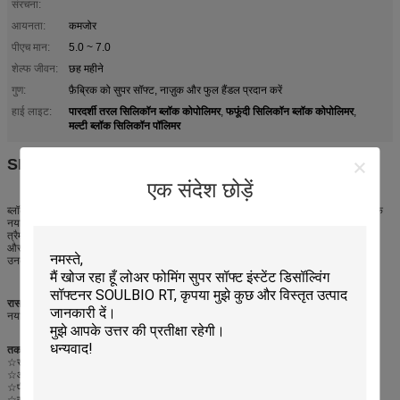
संरचना:
आयनता:
कमजोर
पीएच मान:
5.0 ~ 7.0
शेल्फ जीवन:
छह महीने
गुण:
फ़ैब्रिक को सुपर सॉफ्ट, नाज़ुक और फुल हैंडल प्रदान करें
पारदर्शी तरल सिलिकॉन ब्लॉक कोपोलिमर
फफूंदी सिलिकॉन ब्लॉक कोपोलिमर
हाई लाइट:
,
,
मल्टी ब्लॉक सिलिकॉन पॉलिमर
SILISOFT GB-HQ626 ((फ्लफी सिलिकॉन)
एक संदेश छोड़ें
ब्लॉक रासायनिक फाइबर शराबी सिलिकॉन GB-HQ626 एक नई स्टीरियोकेमिकल संरचना है और एक
नया प्रकार है
त्रैमासिक कोपोलिमर ब्लॉक पॉलीसिलोक्साइन सामग्री। इसका उपयोग मुख्य रूप से सिंथेटिक फाइबर
और
उनके मिश्रित कपड़े, जो कपड़े को अच्छी तरह से शराबी, नरम और मोटी पकड़ दे सकते हैं।
रासायनिक संरचना
नया बहु-ब्लॉक सिलिकॉन पॉलिमर
तकनीकी विनिर्देश
☆रूपः पीले रंग का पारदर्शी तरल
☆आयनिकताः कमजोर कैटियनिक
☆पीएच मानः 5.0~7.0
☆समाधानः पानी में आसानी से घुल जाता है