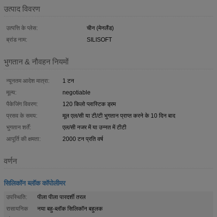
उत्पाद विवरण
उत्पत्ति के प्लेस:
चीन (मेनलैंड)
ब्रांड नाम:
SILISOFT
भुगतान & नौवहन नियमों
न्यूनतम आदेश मात्रा:
1 टन
मूल्य:
negotiable
पैकेजिंग विवरण:
120 किलो प्लास्टिक ड्रम
प्रसव के समय:
मूल एल/सी या टी/टी भुगतान प्राप्त करने के 10 दिन बाद
भुगतान शर्तें:
एल/सी नजर में या उन्नत में टीटी
आपूर्ति की क्षमता:
2000 टन प्रति वर्ष
वर्णन
सिलिकॉन ब्लॉक कॉपोलीमर
उपस्थिति:
पीला पीला पारदर्शी तरल
रासायनिक
नया बहु-ब्लॉक सिलिकॉन बहुलक