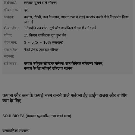
विशेषताएँ:
तत्काल घुलने वाले सॉफ़्नर
मॉडल संख्या:
ईए
आवेदन:
कपास, टी/सी, ऊन के कपड़े, व्यापक रूप से रंगाई घर और कपड़े धोने में उपयोग किया
जाता है
शेल्फ जीवन:
12 महीने जब शांत, सूखे और छायांकित गोदाम में स्टोर करें
पैकिंग:
25 किग्रा प्लास्टिक बुना हुआ बैग
पीएच मान:
3 ～ 5 (5 ～ 10% समाधान)
रासायनिक
फैटी एसिड एमाइड्स यौगिक
संरचना:
कपास फैब्रिक सॉफ्टनर फ्लेक्स
ऊन फैब्रिक सॉफ्टनर फ्लेक्स
हाई लाइट:
,
,
कपास के लिए लॉन्ड्री सॉफ्टनर फ्लेक्स
कपास और ऊन के कपड़े नरम करने वाले फ्लेक्स ईए डाईंग हाउस और वाशिंग
रूम के लिए
SOULBIO EA (तत्काल घुलनशील नरम करने वाला)
रासायनिक संरचना