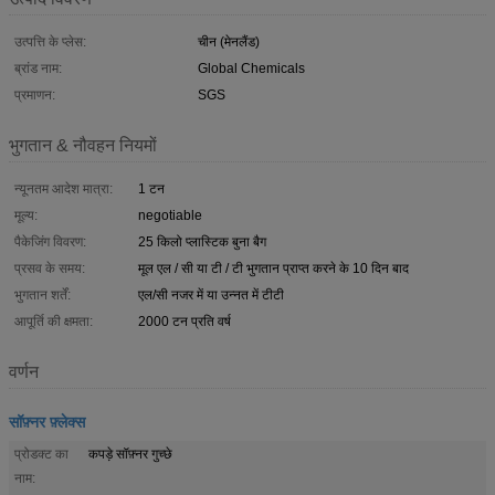
उत्पत्ति के प्लेस:
चीन (मेनलैंड)
ब्रांड नाम:
Global Chemicals
प्रमाणन:
SGS
भुगतान & नौवहन नियमों
न्यूनतम आदेश मात्रा:
1 टन
मूल्य:
negotiable
पैकेजिंग विवरण:
25 किलो प्लास्टिक बुना बैग
प्रसव के समय:
मूल एल / सी या टी / टी भुगतान प्राप्त करने के 10 दिन बाद
भुगतान शर्तें:
एल/सी नजर में या उन्नत में टीटी
आपूर्ति की क्षमता:
2000 टन प्रति वर्ष
वर्णन
सॉफ़्नर फ़्लेक्स
प्रोडक्ट का
कपड़े सॉफ़्नर गुच्छे
नाम: