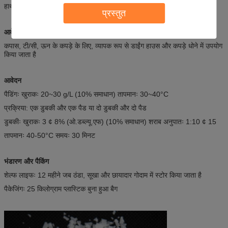
हाथ को नरम और लोचदार महसूस कराएं
प्रस्तुत
आवेदन का क्षेत्र
कपास, टी/सी, ऊन के कपड़े के लिए, व्यापक रूप से डाईंग हाउस और कपड़े धोने में उपयोग
किया जाता है
आवेदन
पैडिंगः खुराकः 20~30 g/L (10% समाधान) तापमानः 30~40°C
प्रक्रिया: एक डुबकी और एक पैड या दो डुबकी और दो पैड
डुबकीः खुराकः 3 ¢ 8% (ओ.डब्ल्यू.एफ) (10% समाधान) शराब अनुपातः 1:10 ¢ 15
तापमानः 40-50°C समयः 30 मिनट
भंडारण और पैकिंग
शेल्फ लाइफः 12 महीने जब ठंडा, सूखा और छायादार गोदाम में स्टोर किया जाता है
पैकेजिंगः 25 किलोग्राम प्लास्टिक बुना हुआ बैग